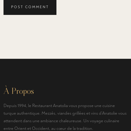
POST COMMENT
À Propos
Depuis 1994, le Restaurant Anatolia vous propose une cuisine
turque authentique. Mezzés, viandes grillées et vins d’Anatolie vous
attendent dans une ambiance chaleureuse. Un voyage culinaire
entre Orient et Occident, au cœur de la tradition.