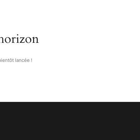
’ANATOLIE
PAGES
CONTACT
FRANÇAIS
’horizon
ientôt lancée !