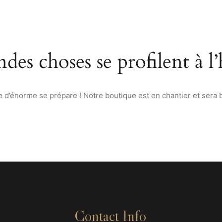
ACCUEIL
À PROPOS
MENU
VINS & SPIRITUEUX D
des choses se profilent à l
d’énorme se prépare ! Notre boutique est en chantier et sera b
Contact Info