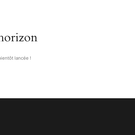
’ANATOLIE
PAGES
CONTACT
FRANÇAIS
’horizon
ientôt lancée !