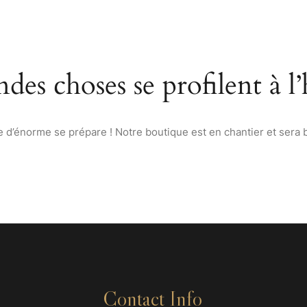
ACCUEIL
À PROPOS
MENU
VINS & SPIRITUEUX D
des choses se profilent à l
d’énorme se prépare ! Notre boutique est en chantier et sera b
Contact Info