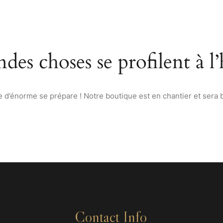
ACCUEIL
À PROPOS
MENU
VINS & SPIRITUEUX D
des choses se profilent à l
d’énorme se prépare ! Notre boutique est en chantier et sera b
Contact Info