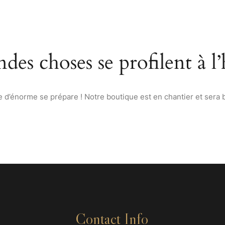
ACCUEIL
À PROPOS
MENU
VINS & SPIRITUEUX D
des choses se profilent à l
d’énorme se prépare ! Notre boutique est en chantier et sera b
Contact Info