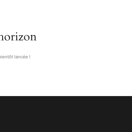
’ANATOLIE
PAGES
CONTACT
FRANÇAIS
’horizon
ientôt lancée !