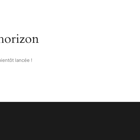
’ANATOLIE
PAGES
CONTACT
FRANÇAIS
’horizon
ientôt lancée !