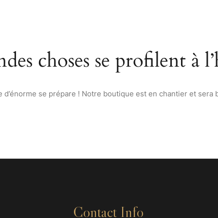
ACCUEIL
À PROPOS
MENU
VINS & SPIRITUEUX D
des choses se profilent à l
d’énorme se prépare ! Notre boutique est en chantier et sera b
Contact Info