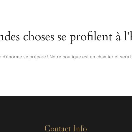
ACCUEIL
À PROPOS
MENU
VINS & SPIRITUEUX D
des choses se profilent à l
d’énorme se prépare ! Notre boutique est en chantier et sera b
Contact Info