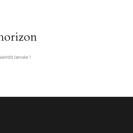
’ANATOLIE
PAGES
CONTACT
FRANÇAIS
’horizon
ientôt lancée !