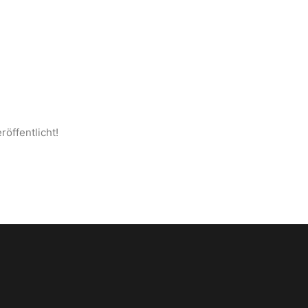
S ANATOLIEN
SEITE
KONTAKT
DEUTSCH
röffentlicht!