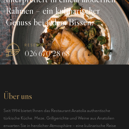
Rahmen – ein kulinarischer
Genuss bei jedem Bissen.
RESERVIERUNG
026 670 28 68
Über uns
Seit 1994 bietet Ihnen das Restaurant Anatolia authentische
türkische Küche. Meze, Grillgerichte und Weine aus Anatolien
erwarten Sie in herzlicher Atmosphäre – eine kulinarische Reise