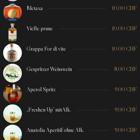
Metaxa
10.00
CHF
Vielle prune
10.00
CHF
Grappa For di vite
10.00
CHF
Gespritzer Weisswein
8.00
CHF
Aperol Spritz
9.00
CHF
„Freshen Up” mitAlk.
9.00
CHF
Anatolia Aperitif ohne Alk.
9.00
CHF