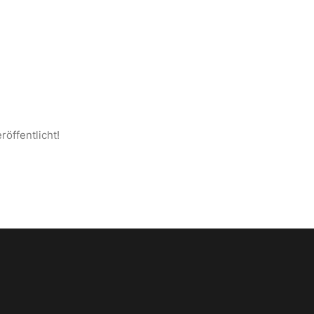
S ANATOLIEN
SEITE
KONTAKT
DEUTSCH
röffentlicht!