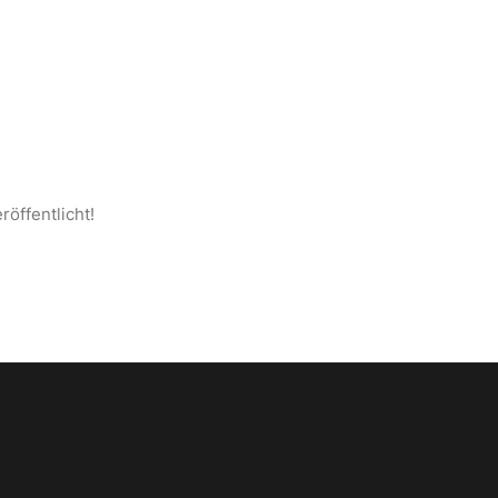
S ANATOLIEN
SEITE
KONTAKT
DEUTSCH
röffentlicht!