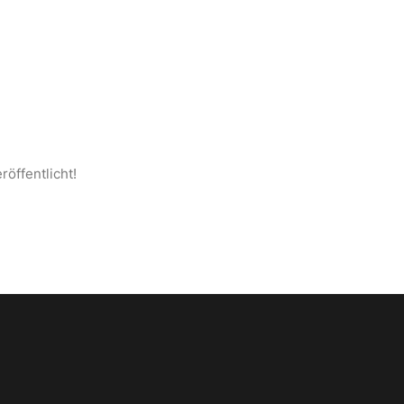
S ANATOLIEN
SEITE
KONTAKT
DEUTSCH
röffentlicht!