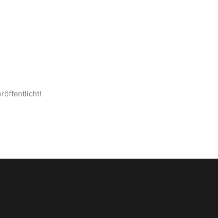
S ANATOLIEN
SEITE
KONTAKT
DEUTSCH
röffentlicht!