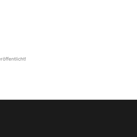
S ANATOLIEN
SEITE
KONTAKT
DEUTSCH
röffentlicht!