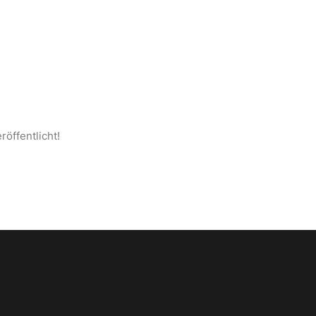
S ANATOLIEN
SEITE
KONTAKT
DEUTSCH
röffentlicht!